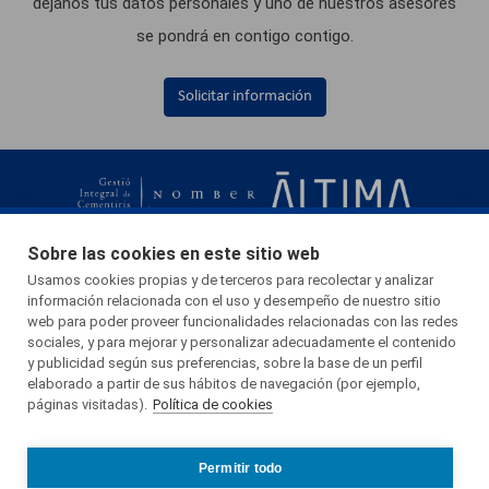
déjanos tus datos personales y uno de nuestros asesores
se pondrá en contigo contigo.
Solicitar información
Esta página web usa cookies.
Sobre las cookies en este sitio web
Las cookies de este sitio web se usan para personalizar el contenido y
936 730 535
Usamos cookies propias y de terceros para recolectar y analizar
información relacionada con el uso y desempeño de nuestro sitio
los anuncios, ofrecer funciones de redes sociales y analizar el tráfico.
web para poder proveer funcionalidades relacionadas con las redes
Crta. C-1413a, km 4,5
Además, compartimos información sobre el uso que haga del sitio web
sociales, y para mejorar y personalizar adecuadamente el contenido
08754 El Papiol - BARCELONA
y publicidad según sus preferencias, sobre la base de un perfil
con nuestros partners de redes sociales, publicidad y análisis web,
elaborado a partir de sus hábitos de navegación (por ejemplo,
quienes pueden combinarla con otra información que les haya
páginas visitadas).
Política de cookies
Menú footder Gic de Nomber
GIC DE NOMBER
proporcionado o que hayan recopilado a partir del uso que haya hecho de
CONTACTO
Más información
sus servicios.
Permitir todo
NOTICIAS